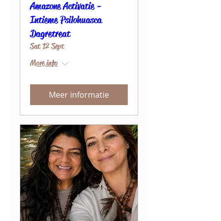
Amazone Activatie -
Intieme Psilohuasca
Dagretreat
Sat 12 Sept
More info
Meer informatie