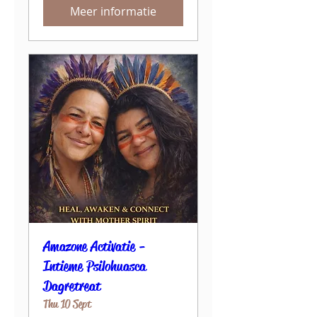
Meer informatie
Amazone Activatie -
Intieme Psilohuasca
Dagretreat
Thu 10 Sept