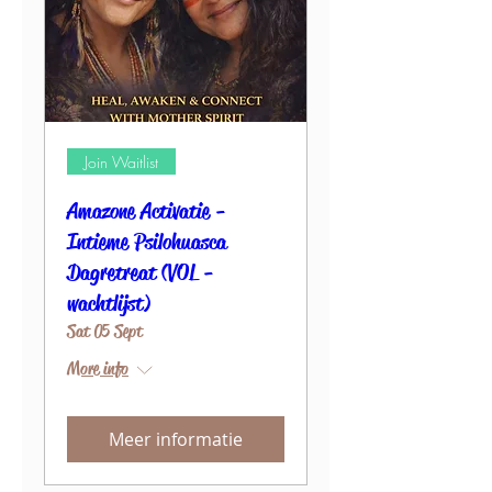
Join Waitlist
Amazone Activatie -
Intieme Psilohuasca
Dagretreat (VOL -
wachtlijst)
Sat 05 Sept
More info
Meer informatie