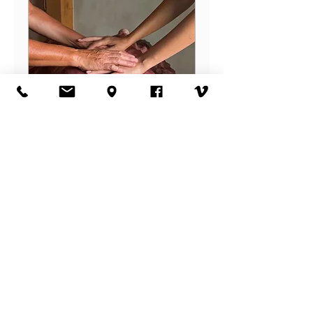
1 daagse - Lomi Lomi
Deepening the Flow
Fri 30 Oct
More info
Meer informatie