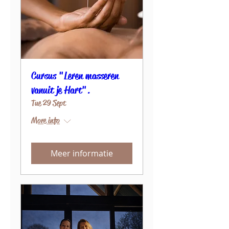
Cursus "Leren masseren
vanuit je Hart".
Tue 29 Sept
More info
Meer informatie