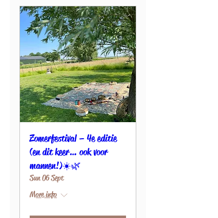
Zomerfestival – 4e editie
(en dit keer… ook voor
mannen!) ☀️🌿
Sun 06 Sept
More info