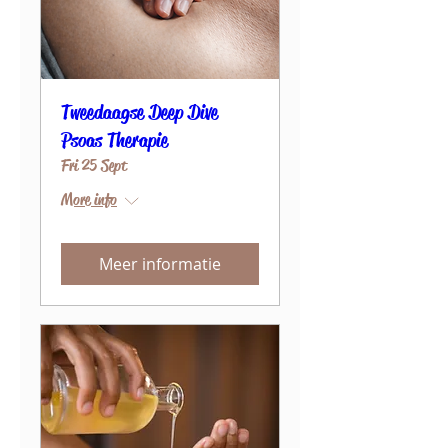
Tweedaagse Deep Dive
Psoas Therapie
Fri 25 Sept
More info
Meer informatie