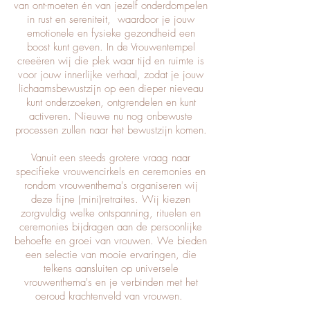
van ont-moeten én van jezelf onderdompelen
in rust en sereniteit, waardoor je jouw
emotionele en fysieke gezondheid een
boost kunt geven. In de Vrouwentempel
creeëren wij die plek waar tijd en ruimte is
voor jouw innerlijke verhaal, zodat je jouw
lichaamsbewustzijn op een dieper nieveau
kunt onderzoeken, ontgrendelen en kunt
activeren. Nieuwe nu nog onbewuste
processen zullen naar het bewustzijn komen.
Vanuit een steeds grotere vraag naar
specifieke vrouwencirkels en ceremonies en
rondom vrouwenthema's organiseren wij
deze fijne (mini)retraites. Wij kiezen
zorgvuldig welke ontspanning, rituelen en
ceremonies bijdragen aan de persoonlijke
behoefte en groei van vrouwen. We bieden
een selectie van mooie ervaringen, die
telkens aansluiten op universele
vrouwenthema's en je verbinden met het
oeroud krachtenveld van vrouwen.