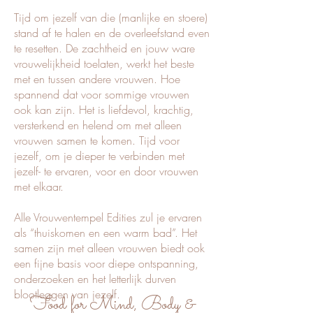
Tijd om jezelf van die (manlijke en stoere)
stand af te halen en de overleefstand even
te resetten. De zachtheid en jouw ware
vrouwelijkheid toelaten, werkt het beste
met en tussen andere vrouwen. Hoe
spannend dat voor sommige vrouwen
ook kan zijn. Het is liefdevol, krachtig,
versterkend en helend om met alleen
vrouwen samen te komen. Tijd voor
jezelf, om je dieper te verbinden met
jezelf- te ervaren, voor en door vrouwen
met elkaar.
Alle Vrouwentempel Edities zul je ervaren
als “thuiskomen en een warm bad”. Het
samen zijn met alleen vrouwen biedt ook
een fijne basis voor diepe ontspanning,
onderzoeken en het letterlijk durven
blootleggen van jezelf.
Food for Mind, Body &