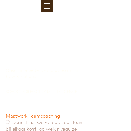
Creating a better world by learning
how Emotional
Intelligence can make
the difference.
SCHOOL FOR EMOTIONAL INTELLIGENCE
Maatwerk Teamcoaching
Ongeacht met welke reden een team
bij elkaar komt, op welk niveau ze