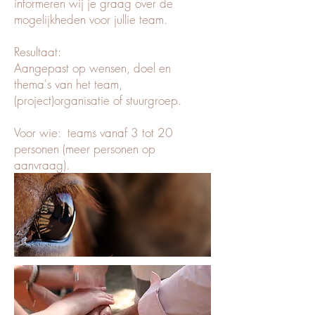
informeren wij je graag over de
mogelijkheden voor jullie team.
Resultaat:
Aangepast op wensen, doel en
thema's van het team,
(project)organisatie of stuurgroep.
Voor wie: teams vanaf 3 tot 20
personen (meer personen op
aanvraag).