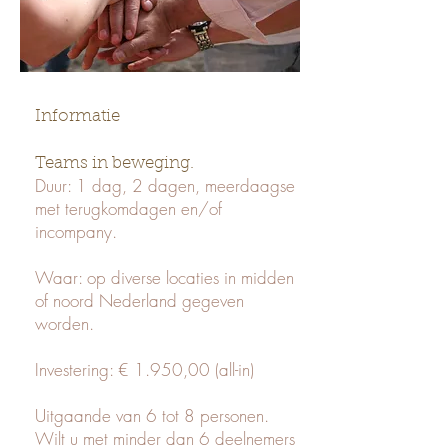
Informatie
Teams in beweging.
Duur: 1 dag, 2 dagen, meerdaagse
met terugkomdagen en/of
incompany.
Waar: op diverse locaties in midden
of noord Nederland gegeven
worden.
Investering: € 1.950,00 (all-in)
Uitgaande van 6 tot 8 personen.
Wilt u met minder dan 6 deelnemers