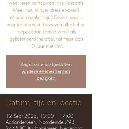
weer leren vertrouwen in je lichaam?
Meer rust, minder stress ervaren?
Minder onzeker zijn? Deze cursus is
voor iedereen en bewezen effectief en
toepasbaar. Larissa werkt als
gelicentieerd therapeut al meer dan
10 jaar met HM.
Registratie is afgesloten
Andere evenementen
bekijken
Datum, tijd en locatie
12 Sept 2025, 13:00 – 17:00
Aarlanderveen, Noordeinde 79B,
2445 XC Aarlanderveen, Nederland