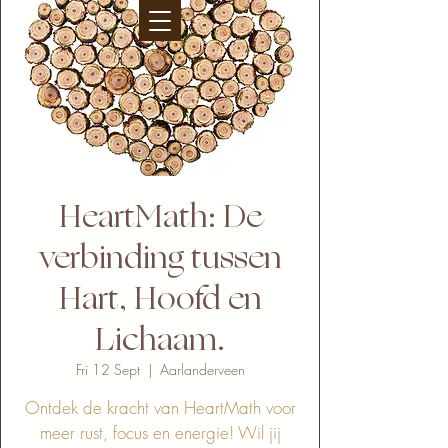
HeartMath: De
verbinding tussen
Hart, Hoofd en
Lichaam.
Fri 12 Sept
  |  
Aarlanderveen
Ontdek de kracht van HeartMath voor
meer rust, focus en energie! Wil jij