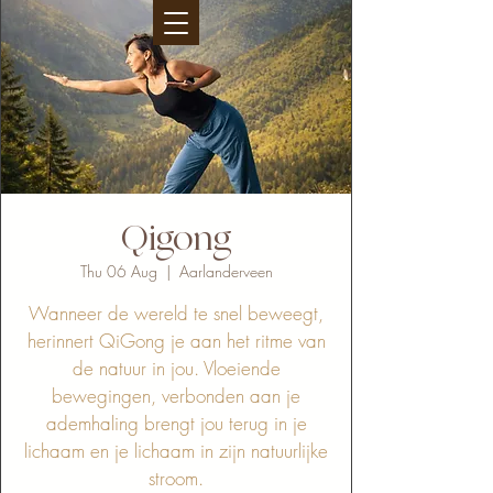
Qigong
Thu 06 Aug
  |  
Aarlanderveen
Wanneer de wereld te snel beweegt,
herinnert QiGong je aan het ritme van
de natuur in jou. Vloeiende
bewegingen, verbonden aan je
ademhaling brengt jou terug in je
lichaam en je lichaam in zijn natuurlijke
stroom.