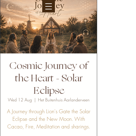
Cosmic Journey of
the Heart - Solar
Eclipse
Wed 12 Aug
  |  
Het Buitenhuis Aarlanderveen
A Journey through Lion's Gate the Solar
Eclipse and the New Moon. With
Cacao, Fire, Meditation and sharings.