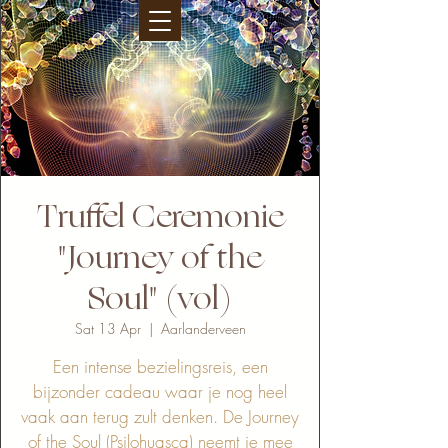
Truffel Ceremonie
"Journey of the
Soul" (vol)
Sat 13 Apr
  |  
Aarlanderveen
Een intense bezielingsreis, een
bijzonder cadeau waar je nog heel
vaak aan terug zult denken. De Journey
of the Soul (Psilohuasca) neemt je mee