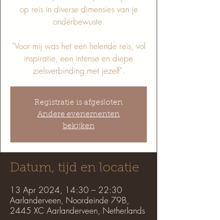
op reis in diverse dimensies van je
onderbewuste.
"Voor mij was het een helende reis, vol
inspiratie, een intense en diepe
Registratie is afgesloten
Andere evenementen
bekijken
Datum, tijd en locatie
13 Apr 2024, 14:30 – 22:30
Aarlanderveen, Noordeinde 79B,
2445 XC Aarlanderveen, Netherlands