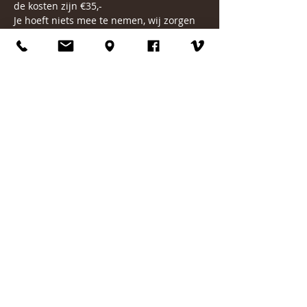
de kosten zijn €35,- 
Je hoeft niets mee te nemen, wij zorgen 
voor een dekbed, kussen en 
badhandoek. 
Mocht je nog vragen hebben, dan 
verneem ik het graag.
Lieve groet en misschien tot snel.
Larissa Gies
Mbl. 06 55895494
meer lezen over Larissa
*Voor de zakelijke markt telt een toeslag 
en zijn de kosten: €360,- (incl btw).
Deel dit evenement