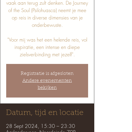
vaak aan terug zult denken. De Journey
of the Soul (Psilohuasca) neemt je mee
op reis in diverse dimensies van je
onderbewuste.
"Voor mij was het een helende reis, vol
inspiratie, een intense en diepe
Registratie is afgesloten
Andere evenementen
bekijken
Datum, tijd en locatie
28 Sept 2024, 15:30 – 23:30