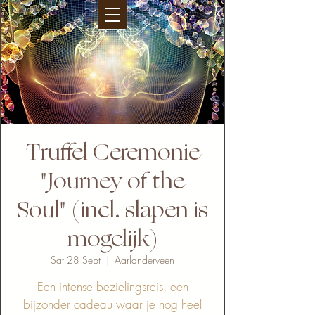
Truffel Ceremonie
"Journey of the
Soul" (incl. slapen is
mogelijk)
Sat 28 Sept
  |  
Aarlanderveen
Een intense bezielingsreis, een
bijzonder cadeau waar je nog heel