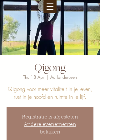
Qigong
Thu 18 Apr
  |  
Aarlanderveen
Qigong voor meer vitaliteit in je leven,
rust in je hoofd en ruimte in je lijf.
Registratie is afgesloten
Andere evenementen
bekijken