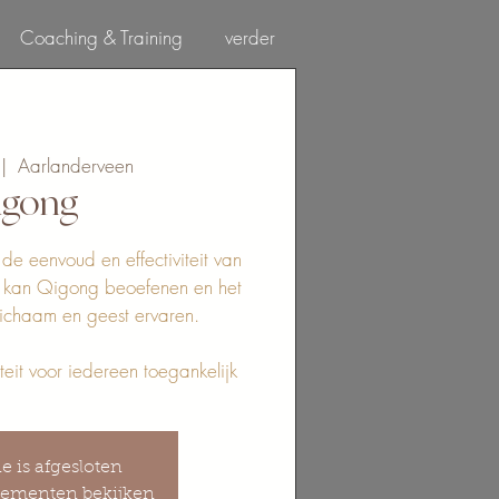
Coaching & Training
verder
Log In
 |  
Aarlanderveen
igong
de eenvoud en effectiviteit van
n kan Qigong beoefenen en het
 lichaam en geest ervaren.
eit voor iedereen toegankelijk
ie is afgesloten
ementen bekijken