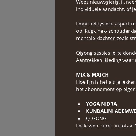
Wees nieuwsgierig, ik nee
individuele aandacht, of j
Door het fysieke aspect ma
op: Rug-, nek- schouderkl
mentale klachten zoals st
Qigong sessies: elke donde
Aantrekken: kleding waari
MIX & MATCH
Hoe fijn is het als je lek
het abonnement op eigen 
YOGA NIDRA
KUNDALINI ADEMWE
QI GONG
De lessen duren in totaal 1