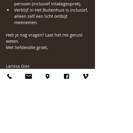
persoon (inclusief intakegesprek).
Verblijf in Het Buitenhuis is inclusief, 
alleen zelf een licht ontbijt 
meenemen. 
Heb je nog vragen? Laat het me gerust 
weten.
Met liefdevolle groet,
Larissa Gies
Mbl. 06 55895494