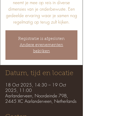
neemt je mee op reis in diverse
dimensies van je onderbewuste. Een
gedeelde ervaring waar je samen nog
regelmatig op terug zult kijken.
Registratie is afgesloten
Andere evenementen
bekijken
Datum, tijd en locatie
18 Oct 2025, 14:30 – 19 Oct
2025, 11:00
Aarlanderveen, Noordeinde 79B,
2445 XC Aarlanderveen, Netherlands