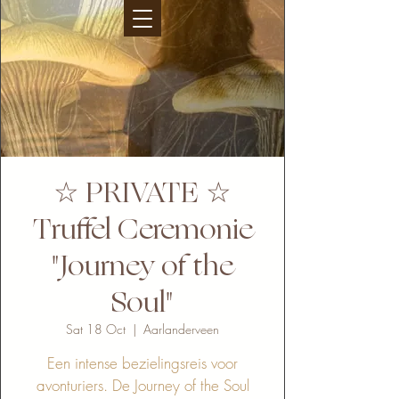
☆ PRIVATE ☆
Truffel Ceremonie
"Journey of the
Soul"
Sat 18 Oct
  |  
Aarlanderveen
Een intense bezielingsreis voor
avonturiers. De Journey of the Soul