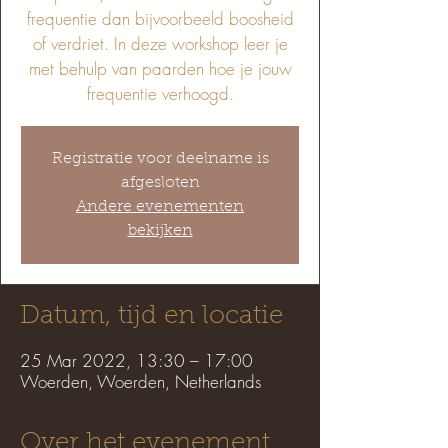
frequentie dan bijvoorbeeld boosheid
of verdriet. In deze workshop leer je
met behulp van paarden hoe je jouw
frequentie verhoogd.
Registratie voor deelname is
afgesloten
Andere evenementen
bekijken
Datum, tijd en locatie
25 Mar 2022, 13:30 – 17:00
Woerden, Woerden, Netherlands
Over het evenement