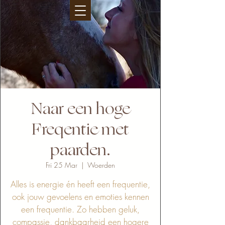
Naar een hoge
Freqentie met
paarden.
Fri 25 Mar
  |  
Woerden
Alles is energie én heeft een frequentie,
ook jouw gevoelens en emoties kennen
een frequentie. Zo hebben geluk,
compassie, dankbaarheid een hogere