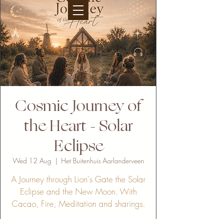
Cosmic Journey of
the Heart - Solar
Eclipse
Wed 12 Aug
  |  
Het Buitenhuis Aarlanderveen
A Journey through Lion's Gate the Solar
Eclipse and the New Moon. With
Cacao, Fire, Meditation and sharings.