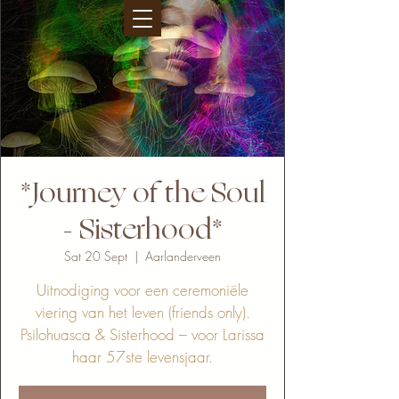
*Journey of the Soul
- Sisterhood*
Sat 20 Sept
  |  
Aarlanderveen
Uitnodiging voor een ceremoniële
viering van het leven (friends only).
Psilohuasca & Sisterhood – voor Larissa