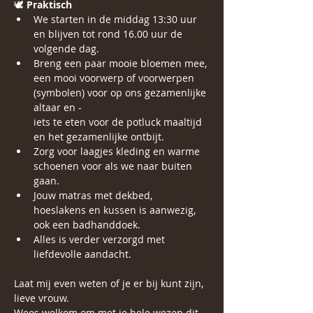
🕊 
Praktisch
We starten in de middag 13:30 uur 
en blijven tot rond 16.00 uur de 
volgende dag.
Breng een paar mooie bloemen mee, 
een mooi voorwerp of voorwerpen 
(symbolen) voor op ons gezamenlijke 
altaar en -
iets te eten voor de potluck maaltijd 
en het gezamenlijke ontbijt.
Zorg voor laagjes kleding en warme 
schoenen voor als we naar buiten 
gaan. 
Jouw matras met dekbed, 
hoeslakens en kussen is aanwezig, 
ook een badhanddoek. 
Alles is verder verzorgd met 
liefdevolle aandacht.
Laat mij even weten of je er bij kunt zijn, 
lieve vrouw.
Wees welkom om met je hele wezen dit 