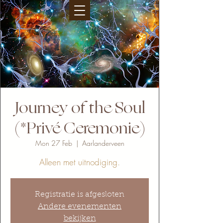
Journey of the Soul
(*Privé Ceremonie)
Mon 27 Feb
  |  
Aarlanderveen
Alleen met uitnodiging.
Registratie is afgesloten
Andere evenementen
bekijken