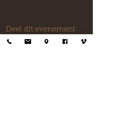
Deel dit evenement
Contact
Mobiel:
+31 06 55 89 54 94
E-mail:
info@eqacademy.nl
Volg ons