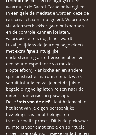
ceremonie 
met een reinigingsritueel 
waarna je de Sacret Cacao ontvangt en 
in een geleide meditatie worden deze de 
reis ons lichaam in begeleid. Waarna we 
via ademwerk lekker gaan ontspannen 
en de controle kunnen loslaten, 
waardoor je reis nog fijner wordt.
Ik zal je tijdens de Journey begeleiden 
met extra fijne zintuiglijke 
ondersteuning als etherische oliën, en 
een sound experience via muziek 
(koptelefoon), klankschalen en andere 
sjamanistische instrumenten. Ik werk 
vanuit intuïtie en zal je met de juiste 
begeleiding veilig laten reizen naar de 
diepere dimensies in jouw zijn.
Deze 
'reis van de ziel'
 staat helemaal in 
het licht van je eigen persoonlijke 
bezielingsreis en of helings- en 
transformatie proces. Dit is de plek waar 
ruimte is voor emotionele en spirituele 
groei, maar ook voor fysieke ontlading en 