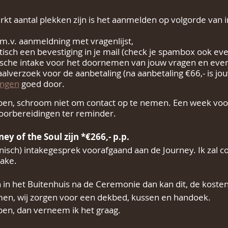
t aantal plekken zijn is het aanmelden op volgorde van i
.m.v. aanmeldning met vragenlijst,
isch een bevestiging in je mail (check je spambox ook eve
nische intake voor het doornemen van jouw vragen en event
alverzoek voor de aanbetaling (na aanbetaling €66,- is jouw
ingen
goed door.
ben, schroom niet om contact op te nemen. Een week voo
voorbereidingen ter reminder.
y of the Soul zijn *€266,- p.p.
efonisch) intakegesprek voorafgaand aan de Journey. Ik zal
take.
en in het Buitenhuis na de Ceremonie dan kan dit, de kosten
men, wij zorgen voor een dekbed, kussen en handoek.
en, dan verneem ik het graag.