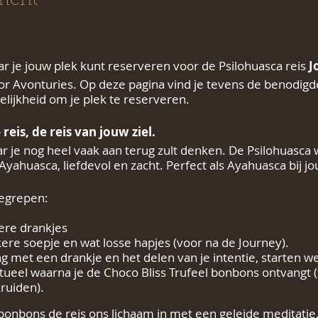
ment
 je jouw plek kunt reserveren voor de Psilohuasca reis
J
or Avonturies. Op deze pagina vind je tevens de benodigd
lijkheid om je plek te reserveren.
reis, de reis van jouw ziel.
r je nog heel vaak aan terug zult denken. De Psilohuasca
Ayahuasca, liefdevol en zacht. Perfect als Ayahuasca bij jo
begrepen:
ere drankjes
kere soepje en wat losse hapjes (voor na de Journey).
 met een drankje en het delen van je intentie, starten w
tueel waarna je de Choco Bliss Trufeel bonbons ontvangt (
ruiden).
onbons de reis ons lichaam in met een geleide meditati