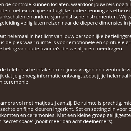
 de controle kunnen loslaten, waardoor jouw reis nog fijn
iden met extra fijne zintuiglijke ondersteuning als etheri
lankschalen en andere sjamanistische instrumenten. Wij we
geleiding veilig laten reizen naar de diepere dimensies in j
aat helemaal in het licht van jouw persoonlijke bezielingsre
 is de plek waar ruimte is voor emotionele en spirituele g
pe heling van oude trauma's die we al jaren meedragen.
 de telefonische intake om zo jouw vragen en eventuele 
jk dat je genoeg informatie ontvangt zodat jij je helemaal
jn ceremonie.
amers vol met matjes zij aan zij. De ruimte is prachtig, 
achte en fijne kleuren ingericht. Set en setting zijn voor 
enkomten en ceremonies. Met een kleine groep gelijkgest
n 'secret space' (nooit meer dan acht deelnemers).