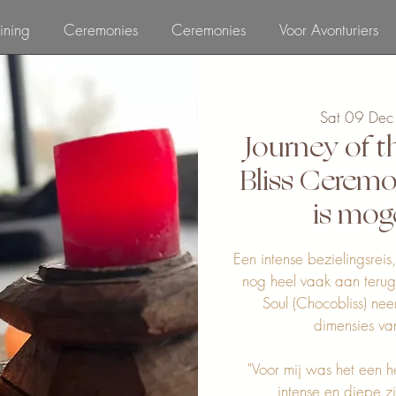
ining
Ceremonies
Ceremonies
Voor Avonturiers
Sat 09 Dec
Journey of t
Bliss Ceremo
is mog
Een intense bezielingsrei
nog heel vaak aan terug 
Soul (Chocobliss) nee
dimensies va
"Voor mij was het een he
intense en diepe zi