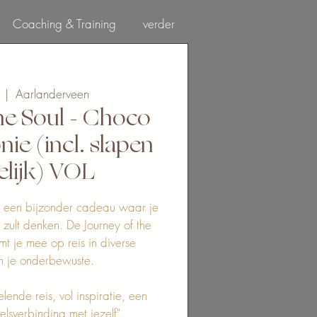
Coaching & Training
verder
Log In
  |  
Aarlanderveen
he Soul - Choco
nie (incl. slapen
elijk) VOL
s, een bijzonder cadeau waar je
zult denken. De Journey of the
mt je mee op reis in diverse
n je onderbewuste.
lende reis, vol inspiratie, een
elsverbinding met jezelf".