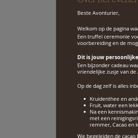
Over het evene
Beste Avonturier,
Welkom op de pagina waar
Een truffel ceremonie vo
voorbereiding en de moge
Dit is jouw persoonlijke 
Een bijzonder cadeau waa
vriendelijke zusje van de 
Op de dag zelf is alles in
Kruidenthee en and
Fruit, water een lek
Na een kennismaking
met een reinigingsri
remmer, Cacao en k
We begeleiden de cacao b