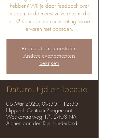
hebben? Wil je daar feedback over
hebben, in de meest zuivere vorm die
er is? Kom dan een ontmoeting sessie
ervaren met paarden.
Registratie is afgesloten
Andere evenementen
bekijken
Datum, tijd en locatie
06 Mar 2020, 09:30 – 12:30
Hippisch Centrum Zeegersloot,
Westkanaalweg 17, 2403 NA
Alphen aan den Rijn, Nederland