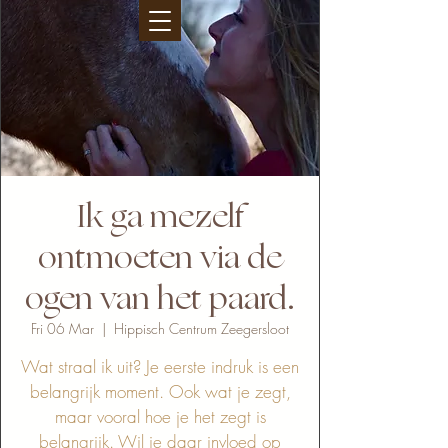
Ik ga mezelf
ontmoeten via de
ogen van het paard.
Fri 06 Mar
  |  
Hippisch Centrum Zeegersloot
Wat straal ik uit? Je eerste indruk is een
belangrijk moment. Ook wat je zegt,
maar vooral hoe je het zegt is
belangrijk. Wil je daar invloed op