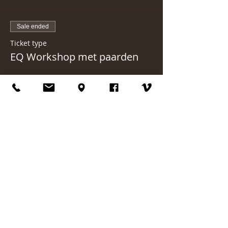
Sale ended
Ticket type
EQ Workshop met paarden
Price
€75.00
Deel dit evenement