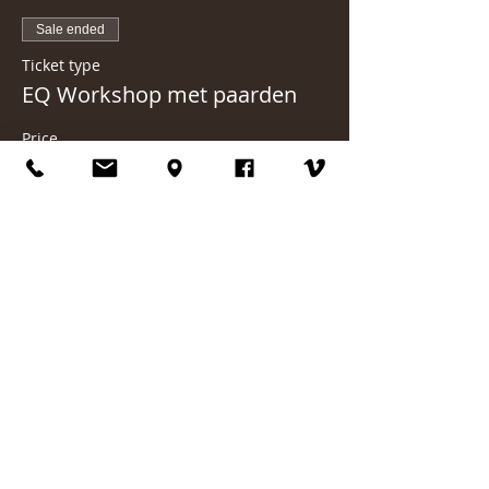
Sale ended
Ticket type
EQ Workshop met paarden
Price
€75.00
Deel dit evenement