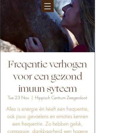
Freqentie verhogen
voor een gezond
imuun syteem
Tue 23 Nov
  |  
Hippisch Centrum Zeegersloot
Alles is energie én heeft een frequentie,
ook jouw gevoelens en emoties kennen
een frequentie. Zo hebben geluk,
compassie, dankbaarheid een hogere