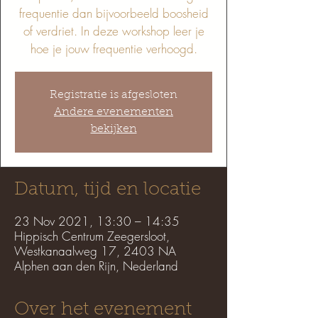
frequentie dan bijvoorbeeld boosheid
of verdriet. In deze workshop leer je
Registratie is afgesloten
Andere evenementen
bekijken
Datum, tijd en locatie
23 Nov 2021, 13:30 – 14:35
Hippisch Centrum Zeegersloot,
Westkanaalweg 17, 2403 NA
Alphen aan den Rijn, Nederland
Over het evenement