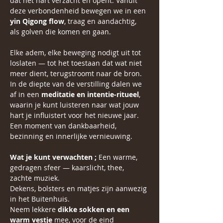
dat het hart verzacht en opent. Vanuit 
deze verbondenheid bewegen we in een 
yin Qigong flow
, traag en aandachtig, 
als golven die komen en gaan.
Elke adem, elke beweging nodigt uit tot 
loslaten — tot het toestaan dat wat niet 
meer dient, terugstroomt naar de bron.
In de diepte van de verstilling dalen we 
af in een 
meditatie en intentie-ritueel
, 
waarin je kunt luisteren naar wat jouw 
hart je influistert voor het nieuwe jaar. 
Een moment van dankbaarheid, 
bezinning en innerlijke vernieuwing.
Wat je kunt verwachten ; 
Een warme, 
gedragen sfeer — kaarslicht, thee, 
zachte muziek.
Dekens, bolsters en matjes zijn aanwezig 
in het Buitenhuis.
Neem lekkere 
dikke sokken en een 
warm vestje
 mee, voor de eind 