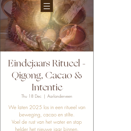
Eindejaars Ritueel -
Qigong, Cacao &
Intentie
Thu 18 Dec
  |  
Aarlanderveen
We laten 2025 los in een ritueel van
beweging, cacao en stilte.
Voel de rust van het water en stap
helder het nieuwe jaar binnen.