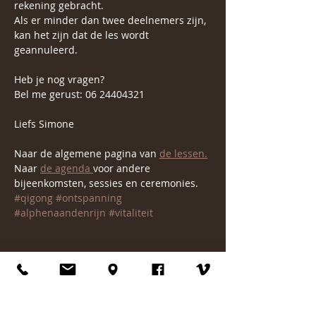
rekening gebracht.
Als er minder dan twee deelnemers zijn, 
kan het zijn dat de les wordt 
geannuleerd.
Heb je nog vragen?
Bel me gerust: 06 24404321
Liefs Simone 
Naar de algemene pagina van 
de lessen.
Naar 
de agenda 
voor andere 
bijeenkomsten, sessies en ceremonies.
#qigong
#ontspanning
#alphenaandenrijn
#vitaliteit
Deel dit evenement