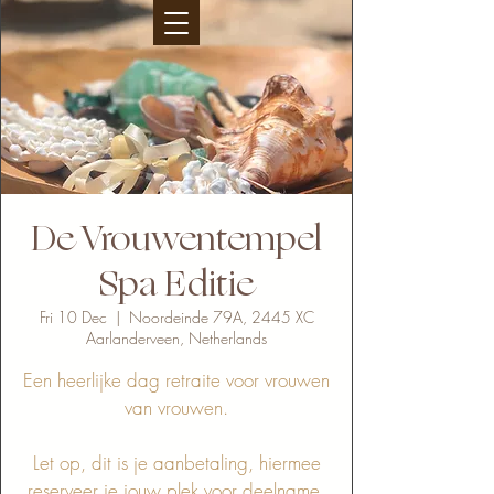
De Vrouwentempel
Spa Editie
Fri 10 Dec
  |  
Noordeinde 79A, 2445 XC
Aarlanderveen, Netherlands
Een heerlijke dag retraite voor vrouwen
van vrouwen.
Let op, dit is je aanbetaling, hiermee
reserveer je jouw plek voor deelname.