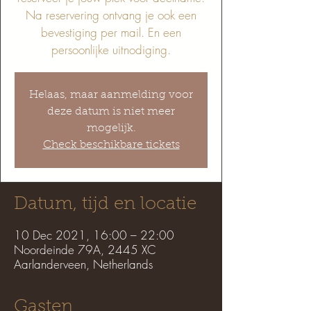
Na reservering ontvang je ook een
bevestiging per mail. En een
persoonlijke uitnodiging.
Helaas, maar aanmelding voor
deze datum is niet meer
mogelijk.
Check beschikbare tickets
Datum, tijd en locatie
10 Dec 2021, 16:00 – 22:00
Noordeinde 79A, 2445 XC
Aarlanderveen, Netherlands
Gasten