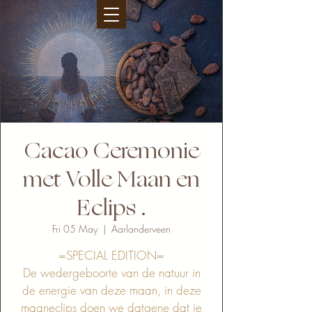
Cacao Ceremonie
met Volle Maan en
Eclips .
Fri 05 May
  |  
Aarlanderveen
=SPECIAL EDITION=
De wedergeboorte van de natuur in
de energie van deze maan, in deze
maaneclips doen we datgene dat je