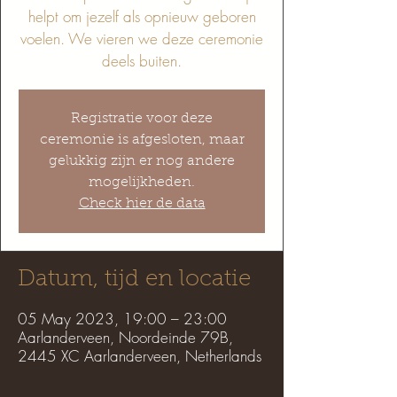
helpt om jezelf als opnieuw geboren
voelen. We vieren we deze ceremonie
deels buiten.
Registratie voor deze
ceremonie is afgesloten, maar
gelukkig zijn er nog andere
mogelijkheden.
Check hier de data
Datum, tijd en locatie
05 May 2023, 19:00 – 23:00
Aarlanderveen, Noordeinde 79B,
2445 XC Aarlanderveen, Netherlands