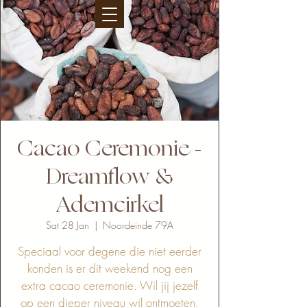
Cacao Ceremonie -
Dreamflow &
Ademcirkel
Sat 28 Jan
  |  
Noordeinde 79A
Speciaal voor degene die niet eerder
konden is er dit weekend nog een
extra cacao ceremonie. Wil jij jezelf
op een dieper niveau wil ontmoeten.