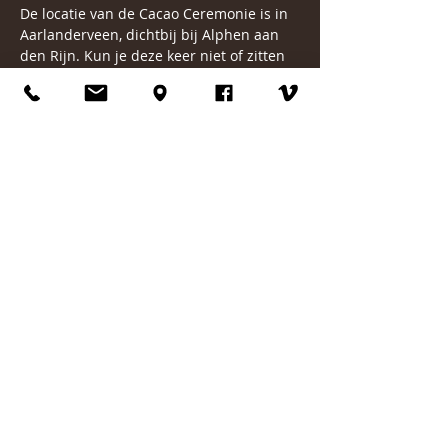
De locatie van de Cacao Ceremonie is in 
Aarlanderveen, dichtbij bij Alphen aan 
den Rijn. Kun je deze keer niet of zitten 
we vol? 
Check hier andere data 
Deel dit evenement
Contact
Mobiel: