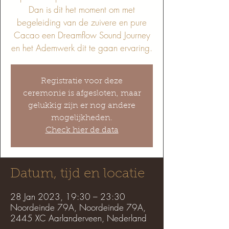
Dan is dit het moment om met
begeleiding van de zuivere en pure
Cacao een Dreamflow Sound Journey
en het Ademwerk dit te gaan ervaring.
Registratie voor deze
ceremonie is afgesloten, maar
gelukkig zijn er nog andere
mogelijkheden.
Check hier de data
Datum, tijd en locatie
28 Jan 2023, 19:30 – 23:30
Noordeinde 79A, Noordeinde 79A,
2445 XC Aarlanderveen, Nederland