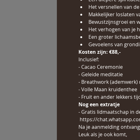
Het versnellen van de
Makkelijker loslaten v
Bewustzijnsgroei en wa
Het verhogen van je h
Een groter lichaamsbe
Gevoelens van grondi
Kosten zijn: €88,-
Inclusief:  
- Cacao Ceremonie
- Geleide meditatie 
- Breathwork (ademwerk) m
- Volle Maan kruidenthee 
- Fruit en ander lekkers ti
Nog een extratje   
- Gratis lidmaatschap in 
 https://chat.whatsapp.
Na je aanmelding ontvang j
Leuk als je ook komt, 