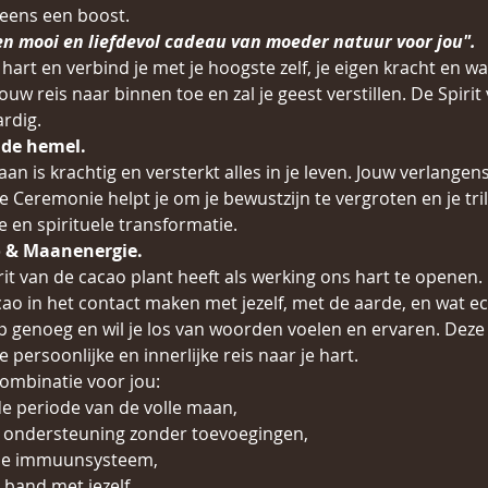
ens een boost.
en mooi en liefdevol cadeau van moeder natuur voor jou".
hart en verbind je met je hoogste zelf, je eigen kracht en wa
uw reis naar binnen toe en zal je geest verstillen. De Spirit
rdig.
 de hemel.
an is krachtig en versterkt alles in je leven. Jouw verlangen
eze Ceremonie helpt je om je bewustzijn te vergroten en je tril
 en spirituele transformatie. 
 & Maanenergie.
it van de cacao plant heeft als werking ons hart te openen. 
in het contact maken met jezelf, met de aarde, en wat echt 
p genoeg en wil je los van woorden voelen en ervaren. Dez
persoonlijke en innerlijke reis naar je hart.
ombinatie voor jou:
 de periode van de volle maan,
e ondersteuning zonder toevoegingen,
 je immuunsysteem,
 band met jezelf,