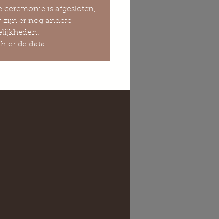
e ceremonie is afgesloten,
 zijn er nog andere
lijkheden.
hier de data