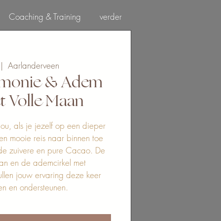
Coaching & Training
verder
Log In
 |  
Aarlanderveen
emonie & Adem
t Volle Maan
ou, als je jezelf op een dieper
en mooie reis naar binnen toe
de zuivere en pure Cacao. De
aan en de ademcirkel met
ullen jouw ervaring deze keer
ken en ondersteunen.