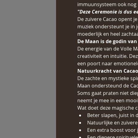
immuunsysteem ook nog e
"Deze Ceremonie is dus e
De zuivere Cacao opent je 
muziek ondersteunt je in jo
moederlijk en heel zachtaa
De Maan is de godin van
De energie van de Volle Ma
creativiteit en intuïtie. D
een poort naar emotionele
Natuurkracht van Cacao
De zachte en mystieke spir
Maan ondersteund de Cacao 
Soms gaat praten niet die
neemt je mee in een mooie 
Wat doet deze magische c
Beter slapen, juist in
Natuurlijke en zuiver
Een extra boost voor
Een diepere spirituele