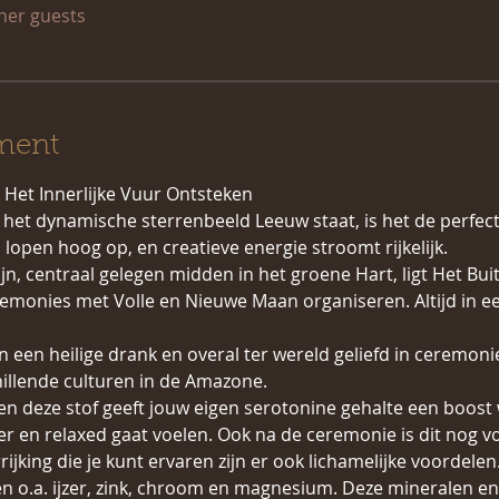
ther guests
ment
 Het Innerlijke Vuur Ontsteken 
et dynamische sterrenbeeld Leeuw staat, is het de perfecte 
 lopen hoog op, en creatieve energie stroomt rijkelijk.
jn, centraal gelegen midden in het groene Hart, ligt Het Bui
emonies met Volle en Nieuwe Maan organiseren. Altijd in ee
n een heilige drank en overal ter wereld geliefd in ceremoni
hillende culturen in de Amazone.
 en deze stof geeft jouw eigen serotonine gehalte een boost 
ker en relaxed gaat voelen. Ook na de ceremonie is dit nog v
ijking die je kunt ervaren zijn er ook lichamelijke voordelen
n o.a. ijzer, zink, chroom en magnesium. Deze mineralen en