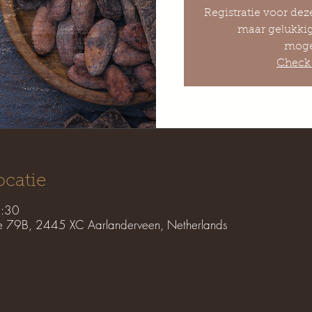
Registratie voor dez
maar gelukkig
moge
Check 
ocatie
3:30
e 79B, 2445 XC Aarlanderveen, Netherlands