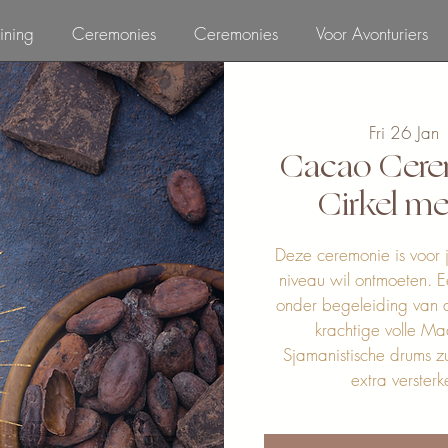
ining
Ceremonies
Ceremonies
Voor Avonturiers
Fri 26 Jan
 
Cacao Cer
Cirkel me
Deze ceremonie is voor j
niveau wil ontmoeten. E
onder begeleiding van 
krachtige volle M
Sjamanistische drums z
extra verster