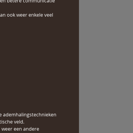
 een betere communicatie 
an ook weer enkele veel 
le ademhalingstechnieken 
tische veld.
s weer een andere 