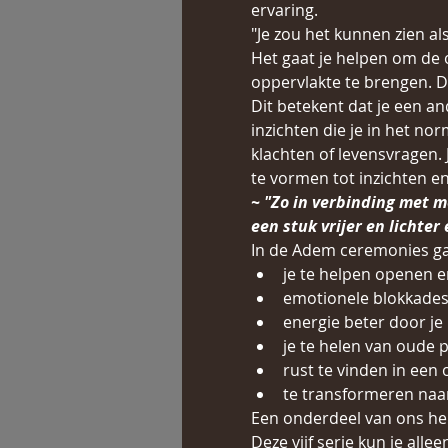
ervaring.
"Je zou het kunnen zien a
Het gaat je helpen om de 
oppervlakte te brengen. 
Dit betekent dat je een a
inzichten die je in het no
klachten of levensvragen. J
te vormen tot inzichten e
~ "Zo in verbinding met m
een stuk vrijer en lichter
In de Adem ceremonies ga
je te helpen openen e
emotionele blokkades 
energie beter door je
je te helen van oude p
rust te vinden in een 
te transformeren naa
Een onderdeel van ons hel
Deze vijf serie kun je al