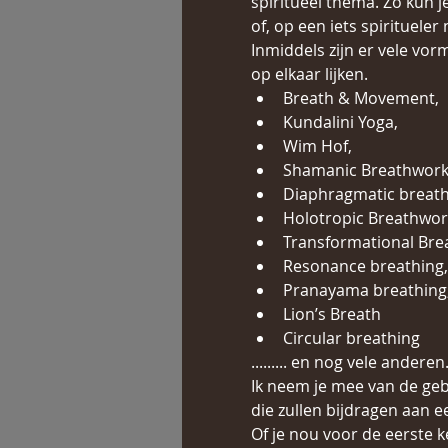
spiritueel thema. Zo kun 
of, op een iets spirituele
Inmiddels zijn er vele vo
op elkaar lijken.
Breath & Movement,
Kundalini Yoga,
Wim Hof,
Shamanic Breathwork
Diaphragmatic breath
Holotropic Breathwo
Transformational Bre
Resonance breathing,
Pranayama breathing
Lion’s Breath
Circular breathing
......... en nog vele anderen
Ik neem je mee van de ge
die zullen bijdragen aan ee
Of je nou voor de eerste 