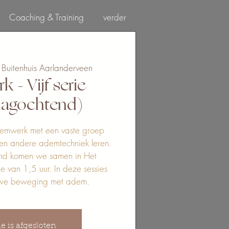
Coaching & Training
verder
Log In
 Buitenhuis Aarlanderveen
- Vijf serie
agochtend)
demwerk met een vaste groep
en andere ademtechniek leren.
nd komen we samen in Het
ie van 1,5 uur. In deze sessies
we beweging met adem.
ie is afgesloten