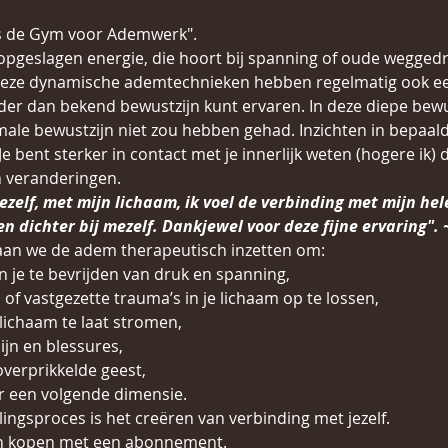
ls de Gym voor Ademwerk".
opgeslagen energie, die hoort bij spanning of oude weggedr
Deze dynamische ademtechnieken hebben regelmatig ook een
nder dan bekend bewustzijn kunt ervaren. In deze diepe bewu
rmale bewustzijn niet zou hebben gehad. Inzichten in bepaal
e bent sterker in contact met je innerlijk weten (hogere ik) 
n veranderingen.
ezelf, met mijn lichaam, ik voel de verbinding met mijn hel
 en dichter bij mezelf. Dankjewel voor deze fijne ervaring". 
an we de adem therapeutisch inzetten om:
n je te bevrijden van druk en spanning,
of vastgezette trauma’s in je lichaam op te lossen,
 lichaam te laat stromen,
ijn en blessures,
overprikkelde geest,
r een volgende dimensie.
ingsproces is het creëren van verbinding met jezelf.
leen kopen met een abonnement.