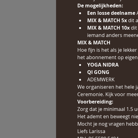
De mogelijkheden:
Een losse deelname
 
MIX & MATCH 5x
 dit
MIX & MATCH 10x
 di
iemand anders meen
MIX & MATCH
Hoe fijn is het als je lek
het abonnement op eigen 
YOGA NIDRA
QI GONG
ADEMWERK
We organiseren het hele 
Ceremonie. Kijk voor meer
Voorbereiding:
Zorg dat je minimaal 1.5 
Het ademt en beweegt niet
Mocht je nog vragen hebbe
Liefs Larissa