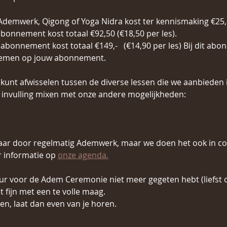
Ademwerk, Qigong of Yoga Nidra kost ter kennismaking €25,
 abonnement kost totaal €92,50 (€18,50 per les).
t abonnement kost totaal €149,-   (€14,90 per les) Bij dit ab
emen op jouw abonnement.
ker kunt afwisselen tussen de diverse lessen die we aanbieden 
invulling mixen met onze andere mogelijkheden:
jaar door regelmatig Ademwerk, maar we doen het ook in c
 informatie op
onze agenda.
uur voor de Adem Ceremonie niet meer gegeten hebt (liefst o
 fijn met een te volle maag.
n, laat dan even van je horen.