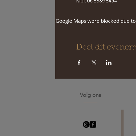
Mbl. 06 5589 5494
Google Maps were blocked due to y
Deel dit evene
Volg ons