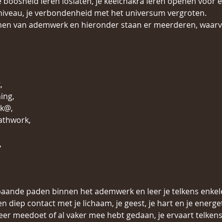
je boosheid leren loslaten, je keelchakra leren openen voor
r niveau, je verbondenheid met het universum vergroten.
rmen van ademwerk en hieronder staan er meerderen, waarv
,
ing,
rk@,
athwork,
,
.
baande paden binnen het ademwerk en leer je telkens enke
n diep contact met je lichaam, je geest, je hart en je energe
keer meedoet of al vaker mee hebt gedaan, je ervaart telken