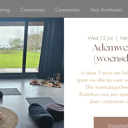
ining
Ceremonies
Ceremonies
Voor Avonturiers
Wed 12 Jun
  |  
Het
Ademwerk 
(woensd
In deze 5 serie van A
gaan we elke les weer e
Elke woensdagochte
Buitenhuis voor een sess
doen combineren 
Registrat