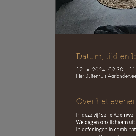
Datum, tijd en l
12 Jun 2024, 09:30 – 11
Het Buitenhuis Aarlanderv
Over het evene
In deze vijf serie Ademwe
We dagen ons lichaam uit 
In oefeningen in combinat