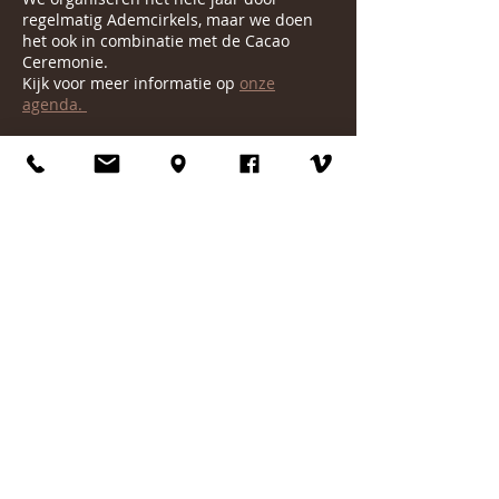
regelmatig Ademcirkels, maar we doen
het ook in combinatie met de Cacao
Ceremonie.
Kijk voor meer informatie op
onze
agenda.
Voorbereiding:
Zorg dat je minimaal 1.5 uur voor de
Adem Ceremonie niet meer gegeten
hebt.
Liefst ook niet te zwaar. Het ademt niet
fijn met een te volle maag.
Mocht je nog vragen hebben, laat dan
even van je horen.
Liefs Larissa
Mbl. 06 5589 5494