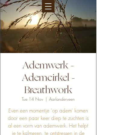
Ademwerk -
Ademcirkel -
Breathwork
Tue 14 Nov
  |  
Aarlanderveen
Even een momentje 'op adem' komen
door een paar keer diep te zuchten is
al een vorm van ademwerk. Het helpt
je te kalmeren, te ontstressen in de