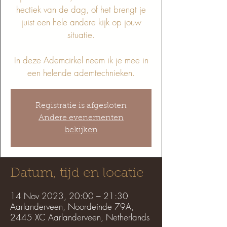
hectiek van de dag, of het brengt je
juist een hele andere kijk op jouw
situatie.
In deze Ademcirkel neem ik je mee in
een helende ademtechnieken.
Registratie is afgesloten
Andere evenementen
bekijken
Datum, tijd en locatie
14 Nov 2023, 20:00 – 21:30
Aarlanderveen, Noordeinde 79A,
2445 XC Aarlanderveen, Netherlands