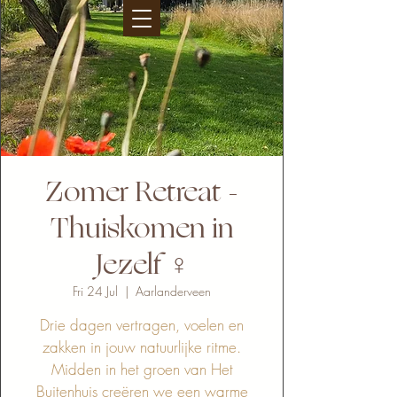
Zomer Retreat -
Thuiskomen in
Jezelf ♀
Fri 24 Jul
  |  
Aarlanderveen
Drie dagen vertragen, voelen en
zakken in jouw natuurlijke ritme.
Midden in het groen van Het
Buitenhuis creëren we een warme