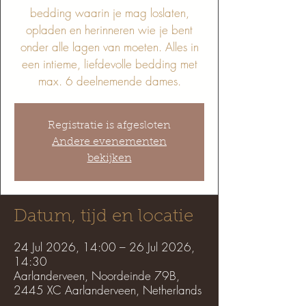
bedding waarin je mag loslaten,
opladen en herinneren wie je bent
onder alle lagen van moeten. Alles in
een intieme, liefdevolle bedding met
max. 6 deelnemende dames.
Registratie is afgesloten
Andere evenementen
bekijken
Datum, tijd en locatie
24 Jul 2026, 14:00 – 26 Jul 2026,
14:30
Aarlanderveen, Noordeinde 79B,
2445 XC Aarlanderveen, Netherlands