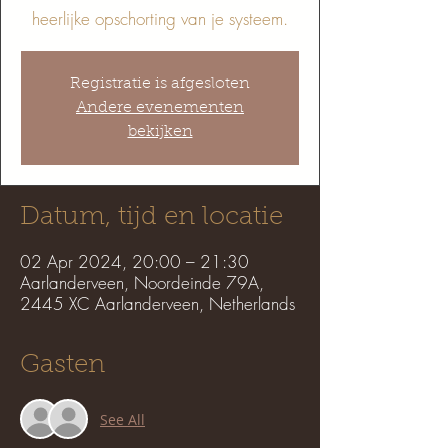
heerlijke opschorting van je systeem.
Registratie is afgesloten
Andere evenementen
bekijken
Datum, tijd en locatie
02 Apr 2024, 20:00 – 21:30
Aarlanderveen, Noordeinde 79A,
2445 XC Aarlanderveen, Netherlands
Gasten
See All