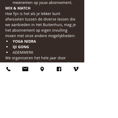
meenemen op jouw abonnement.
MIX & MATCH
Hoe fijn is het als je lekker kunt 
afwisselen tussen de diverse lessen die 
we aanbieden in Het Buitenhuis, mag je 
het abonnement op eigen invulling 
mixen met onze andere mogelijkheden:
YOGA NIDRA
QI GONG
ADEMWERK
We organiseren het hele jaar door 
regelmatig Adem Cirkels, maar we doen 
het ook in combinatie met de Cacao 
Ceremonie. Kijk voor meer informatie op
onze agenda.
Voorbereiding:
Zorg dat je minimaal 1.5 uur voor de 
Adem Ceremonie niet meer gegeten 
hebt. Liefst ook niet te zwaar. Het ademt 
en beweegt niet fijn met een te volle 
maag.