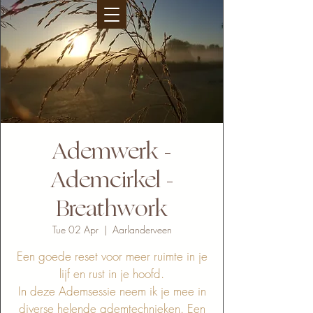
Ademwerk -
Ademcirkel -
Breathwork
Tue 02 Apr
  |  
Aarlanderveen
Een goede reset voor meer ruimte in je
lijf en rust in je hoofd.
In deze Ademsessie neem ik je mee in
diverse helende ademtechnieken. Een